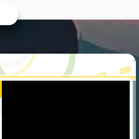
° จุดชมพระอาทิตย์ขึ้นภูลมโล
ตย์ขึ้นภูลมโล