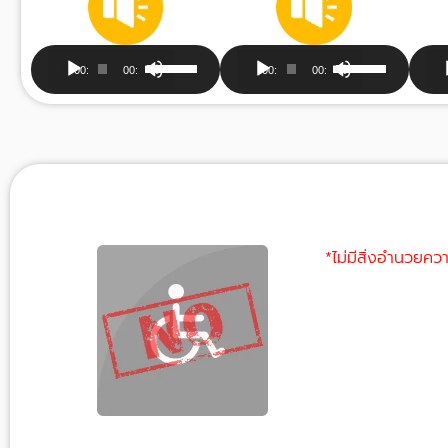
Audio
Audio
Au
Use
Use
00:00
00:00
00:00
00:00
Player
Player
Pla
Up/Down
Up/Down
Arrow
Arrow
keys
keys
to
to
increase
increase
or
or
decrease
decrease
*ไม่มีสิ่งอำนวยคว
volume.
volume.