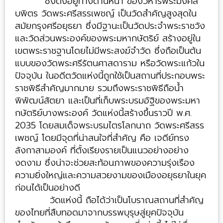
ซึ่งตั้งอยู่ทางด้านหน้า ของวิหารพระมงคล
บพิตร วัดพระศรีสรรเพชญ์ เป็นวัดสำคัญสูงสุดใน
สมัยกรุงศรีอยุธยา ซึ่งมีฐานะเป็นวัดประจำพระราชวัง
และวัดส่วนพระองค์ของพระมหากษัตริย์ สร้างอยู่ใน
เขตพระราชฐานโดยไม่มีพระสงฆ์จำวัด ซึ่งถือเป็นต้น
แบบของวัดพระศรีรัตนศาสดาราม หรือวัดพระแก้วใน
ปัจจุบัน ในอดีตวัดแห่งนี้ถูกใช้เป็นสถานที่ประกอบพระ
ราชพิธีสำคัญมากมาย รวมถึงพระราชพิธีถือน้ำ
พิพัฒน์สัตยา และเป็นที่เก็บพระบรมอัฐิของพระมหา
กษัตริย์บางพระองค์ วัดแห่งนี้สร้างขึ้นราวปี พ.ศ.
2035 โดยสมเด็จพระบรมไตรโลกนาถ วัดพระศรีสรร
เพชญ์ โดยมีจุดที่น่าสนใจที่สำคัญ คือ เจดีย์ทรง
ลังกาสามองค์ ที่ตั้งเรียงรายเป็นแนวอย่างอย่าง
งดงาม ซึ่งน่าจะช่วยสะท้อนภาพของความรุ่งเรือง
ความยิ่งใหญ่และความสวยงามของเมืองอยุธยาในยุค
ก่อนได้เป็นอย่างดี
วัดแห่งนี้ ถือได้ว่าเป็นโบราณสถานที่สำคัญ
ของไทยที่สืบทอดมาจากบรรพบุรุษสู่ยุคปัจจุบัน