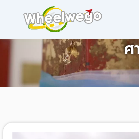
Skip
to
content
ศา