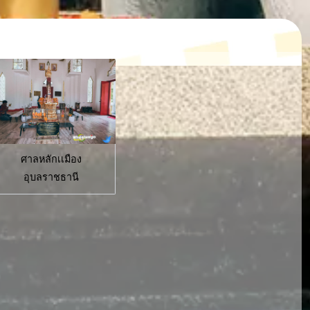
ศาลหลักเเมือง
อุบลราชธานี