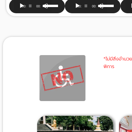
Audio
Audio
Au
Use
Use
00:00
00:00
00:00
00:00
Player
Player
Pla
Up/Down
Up/Down
Arrow
Arrow
keys
keys
to
to
increase
increase
or
or
decrease
decrease
*ไม่มีสิ่งอำน
volume.
volume.
พิการ