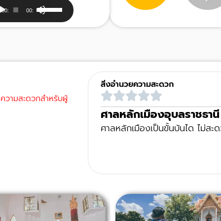
dio
Use
00:00
00:00
yer
Up/Down
Arrow
keys
to
increase
or
สิ่งอำนวยความสะดวก
decrease
วยความสะดวกสำหรับผู้
volume.
ศาลหลักเมืองอุบลราชธาน
ศาลหลักเมืองเป็นขั้นบันได ไม่สะด