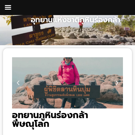
Skip
to
อุทยานแห่งชาติภูหินร่องกล้า
content
อุทยานภูหินร่องกล้า
พิษณุโลก