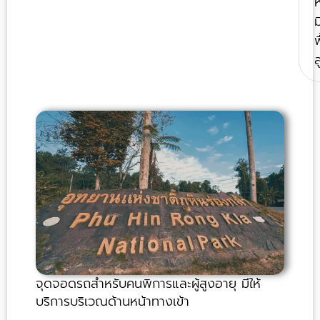
ห
ม
พ
ส
จุดจอดรถสำหรับคนพิการและผู้สูงอายุ มีให้
บริการบริเวณด้านหน้าทางเข้า