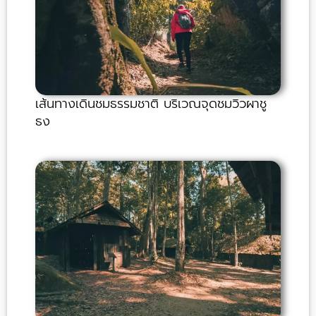
เส้นทางเดินชมธรรมชาติ บริเวณจุดชมวิวผาชู
ธง