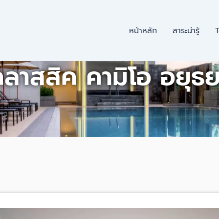
หน้าหลัก
สาระน่ารู้
T
ลาสสิค คามิโอ อยุธ