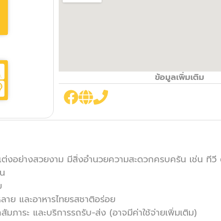
ข้อมูลเพิ่มเติม
อย่างสวยงาม มีสิ่งอำนวยความสะดวกครบครัน เช่น ทีวี ตู้เย
อน
ย
หลาย และอาหารไทยรสชาติอร่อย
ัมภาระ และบริการรถรับ-ส่ง (อาจมีค่าใช้จ่ายเพิ่มเติม)