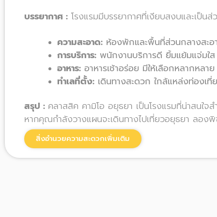
บรรยากาศ :
โรงแรมมีบรรยากาศที่เงียบสงบและเป็นส่ว
ความสะอาด:
ห้องพักและพื้นที่ส่วนกลางสะอ
การบริการ:
พนักงานบริการดี ยิ้มแย้มแจ่มใส
อาหาร:
อาหารเช้าอร่อย มีให้เลือกหลากหลาย
ทำเลที่ตั้ง:
เดินทางสะดวก ใกล้แหล่งท่องเที่
สรุป :
คลาสสิค คามิโอ อยุธยา เป็นโรงแรมที่น่าสนใจส
หากคุณกำลังวางแผนจะเดินทางไปเที่ยวอยุธยา ลองพิจา
สิ่งอำนวยความสะดวกเพิ่มเติม