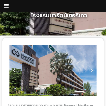
Skip
to
โรงแรมนวรัตน์เฮอริเทจ
content
โรงแรมนวรัตน์เฮอริเทจ กำแพงเพชร Navarat Heritage