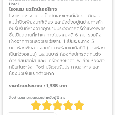
Hotel
โรงแรม นวรัตน์เฮอริเทจ
โรงแรมบรรยากาศเป็นกันเองแห่งนี้ใช้เวลาเดินจาก
แม่น้ำปิงเพียงนาทีเดียว และยังตั้งอยู่ในย่านการค้า
อันร่มรื่นที่ห่างจากอุทยานประวัติศาสตร์กำแพงเพชร
ซึ่งเป็นสถานที่เก่าแก่ทางโบราณคดี 6 กม. รวมถึง
ห่างจากทางหลวงเอเชียสาย 1 เป็นระยะทาง 5
กม.
ห้องพักสว่างสดใสมาพร้อมเคเบิลทีวี (บางห้อง
เป็นทีวีจอแบน) และมินิบาร์ ห้องที่อัปเกรดตกแต่ง
ด้วยสีสันสดใส และมีเครื่องชงชากาแฟ ส่วนห้องสวี
ทมีแท่นชาร์จ iPod บริเวณรับประทานอาหาร และ
ห้องนั่งเล่นแยกต่างหาก
ราคาโดยประมาณ : 1,338 บาท
สิ่งอำนวยความสะดวกสำหรับผู้พิการ