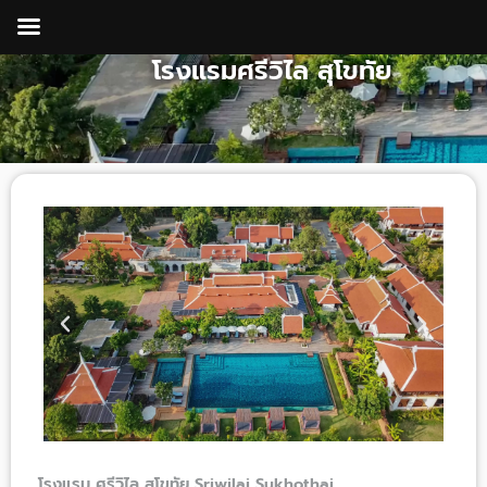
Skip
to
โรงแรมศรีวิไล สุโขทัย
content
โรงแรม ศรีวิไล สุโขทัย Sriwilai Sukhothai