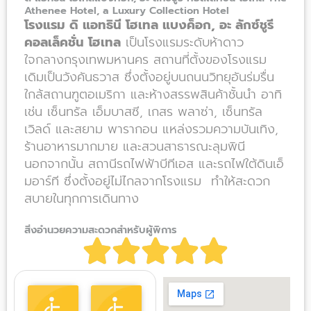
Athenee Hotel, a Luxury Collection Hotel
โรงแรม ดิ แอทธินี โฮเทล แบงค็อก, อะ ลักซ์ชูรี
คอลเล็คชั่น โฮเทล
เป็นโรงแรมระดับห้าดาว
ใจกลางกรุงเทพมหานคร สถานที่ตั้งของโรงแรม
เดิมเป็นวังคันธวาส ซึ่งตั้งอยู่บนถนนวิทยุอันร่มรื่น
ใกล้สถานฑูตอเมริกา และห้างสรรพสินค้าชั้นนำ อาทิ
เช่น เซ็นทรัล เอ็มบาสซี, เกสร พลาซ่า, เซ็นทรัล
เวิลด์ และสยาม พารากอน แหล่งรวมความบันเทิง,
ร้านอาหารมากมาย และสวนสาธารณะลุมพินี
นอกจากนั้น สถานีรถไฟฟ้าบีทีเอส และรถไฟใต้ดินเอ็
มอาร์ที ซึ่งตั้งอยู่ไม่ไกลจากโรงแรม ทำให้สะดวก
สบายในทุกการเดินทาง
สิ่งอำนวยความสะดวกสำหรับผู้พิการ